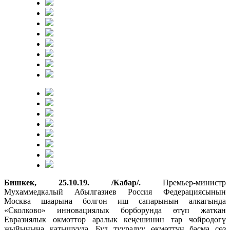
Бишкек, 25.10.19. /Кабар/.
Премьер-министр
Мухаммедкалый Абылгазиев Россия Федерациясынын
Москва шаарына болгон иш сапарынын алкагында
«Сколково» инновациялык борборунда өтүп жаткан
Евразиялык өкмөттөр аралык кеңешинин тар чөйрөдөгү
жыйынына катышууда. Бул тууралуу өкмөттүн басма сөз