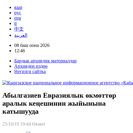
кыр
рус
eng
tr
中文
العربية
08 баш оона 2026
12:46
Бардык архивдик материалдар
Архивден издөө
Негизги сайтка
Абылгазиев Евразиялык өкмөттөр
аралык кеңешинин жыйынына
катышууда
25/10/19 19:44
Өкмөт