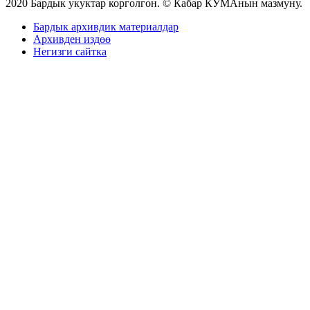
2020 Бардык укуктар корголгон. © Кабар КУМАнын мазмуну.
Бардык архивдик материалдар
Архивден издөө
Негизги сайтка