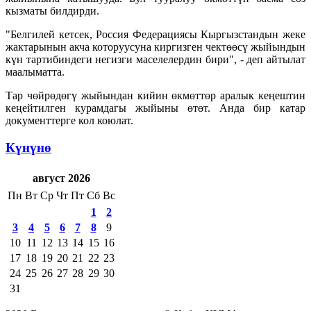
кызматы билдирди.
"Белгилей кетсек, Россия Федерациясы Кыргызстандын жеке
жактарынын акча которуусуна киргизген чектөөсү жыйындын
күн тартибиндеги негизги маселелердин бири", - деп айтылат
маалыматта.
Тар чөйрөдөгү жыйындан кийин өкмөттөр аралык кеңештин
кеңейтилген курамдагы жыйыны өтөт. Анда бир катар
документтерге кол коюлат.
Күнүнө
август 2026
Пн
Вт
Ср
Чт
Пт
Сб
Вс
1
2
3
4
5
6
7
8
9
10
11
12
13
14
15
16
17
18
19
20
21
22
23
24
25
26
27
28
29
30
31