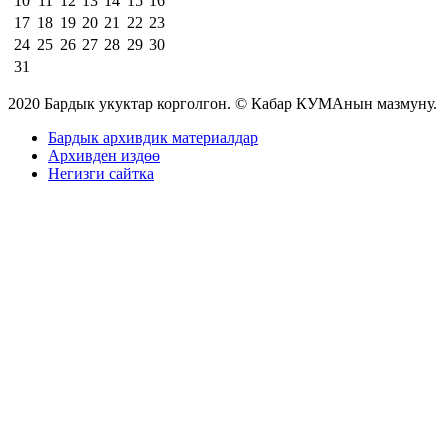
10
11
12
13
14
15
16
17
18
19
20
21
22
23
24
25
26
27
28
29
30
31
2020 Бардык укуктар корголгон. © Кабар КУМАнын мазмуну.
Бардык архивдик материалдар
Архивден издөө
Негизги сайтка