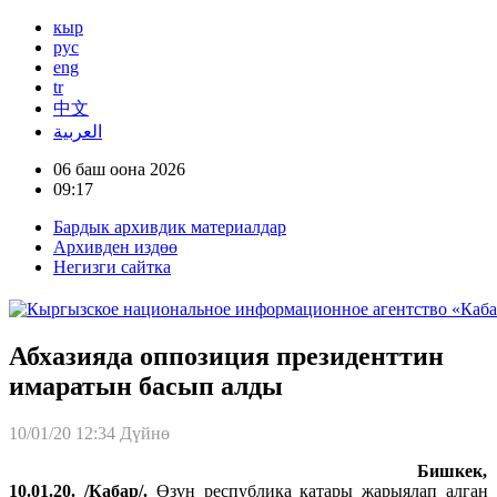
кыр
рус
eng
tr
中文
العربية
06 баш оона 2026
09:17
Бардык архивдик материалдар
Архивден издөө
Негизги сайтка
Абхазияда оппозиция президенттин
имаратын басып алды
10/01/20 12:34
Дүйнө
Бишкек,
10.01.20. /Кабар/.
Өзүн республика катары жарыялап алган