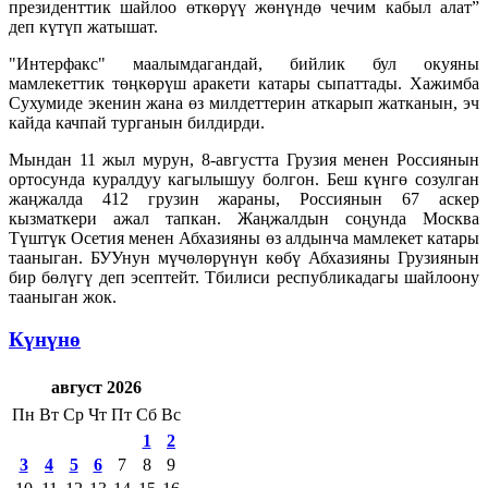
президенттик шайлоо өткөрүү жөнүндө чечим кабыл алат”
деп күтүп жатышат.
"Интерфакс" маалымдагандай, бийлик бул окуяны
мамлекеттик төңкөрүш аракети катары сыпаттады. Хажимба
Сухумиде экенин жана өз милдеттерин аткарып жатканын, эч
кайда качпай турганын билдирди.
Мындан 11 жыл мурун, 8-августта Грузия менен Россиянын
ортосунда куралдуу кагылышуу болгон. Беш күнгө созулган
жаңжалда 412 грузин жараны, Россиянын 67 аскер
кызматкери ажал тапкан. Жаңжалдын соңунда Москва
Түштүк Осетия менен Абхазияны өз алдынча мамлекет катары
тааныган. БУУнун мүчөлөрүнүн көбү Абхазияны Грузиянын
бир бөлүгү деп эсептейт. Тбилиси республикадагы шайлоону
тааныган жок.
Күнүнө
август 2026
Пн
Вт
Ср
Чт
Пт
Сб
Вс
1
2
3
4
5
6
7
8
9