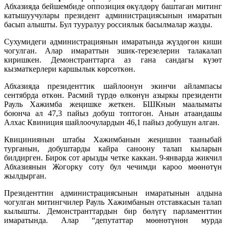
Абхазияда бейшембиде оппозиция өкүлдөрү баштаган митинг
катышуучулары президент администрациясынын имаратын
басып алышты. Бул тууралуу россиялык басылмалар жазды.
Сухумидеги администрациянын имаратында жүздөгөн киши
чогулган. Алар имараттын эшик-терезелерин талакалап
киришкен. Демонстранттарга аз гана сандагы күзөт
кызматкерлери каршылык көрсөткөн.
Абхазияда президенттик шайлоонун экинчи айлампасы
сентябрда өткөн. Расмий түрдө өлкөнүн азыркы президенти
Рауль Хажимба жеңишке жеткен. БШКнын маалыматы
боюнча ал 47,3 пайыз добуш топтогон. Анын атаандашы
Алхас Квиниция шайлоочулардын 46,1 пайыз добушун алган.
Квициниянын штабы Хажимбанын жеңишин тааныбай
турганын, добуштарды кайра саноону талап кыларын
билдирген. Бирок сот арызды четке каккан. 9-январда жикчил
Абхазиянын Жогорку соту бул чечимди кароо мөөнөтүн
жылдырган.
Президенттин администрациясынын имаратынын алдына
чогулган митингчилер Рауль Хажимбанын отставкасын талап
кылышты. Демонстранттардын бир бөлүгү парламенттин
имаратында. Алар “депутаттар мөөнөтүнөн мурда