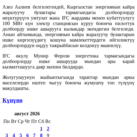
Азиз Аалиев белгилегендей, Кыргызстан энергиянын кайра
жаралуучу булактары тармагындагы долбоорлорду
өнүктүрүүгө умтулат жана IFC жардамы менен кубаттуулугу
100 МВт күн электр станциясын куруу боюнча пилоттук
долбоорду ишке ашырууга кызыкдар экендигин белгиледи.
Анын айтымында, энергиянын кайра жаралуучу булактарын
ишке киргизүүдөгү кошуна мамлекеттердеги ийгиликтүү
долбоорлордун оңдуу тажрыйбасын колдонуу маанилүү.
IFC өкүлү Мунир Ферози энергетика тармагындагы
долбоорлорду ишке ашырууда мындан ары карай
кызматташууга даяр экенин билдирди.
Жолугушуунун жыйынтыгында тараптар мындан аркы
маселелерди иштеп чыгуу боюнча жумушчу топ түзүүнү
макулдашты.
Күнүнө
август 2026
Пн
Вт
Ср
Чт
Пт
Сб
Вс
1
2
3
4
5
6
7
8
9