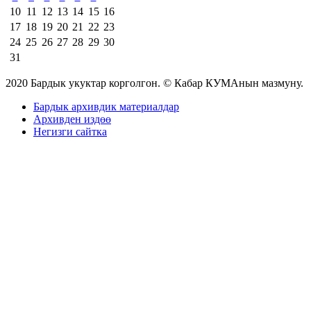
10
11
12
13
14
15
16
17
18
19
20
21
22
23
24
25
26
27
28
29
30
31
2020 Бардык укуктар корголгон. © Кабар КУМАнын мазмуну.
Бардык архивдик материалдар
Архивден издөө
Негизги сайтка