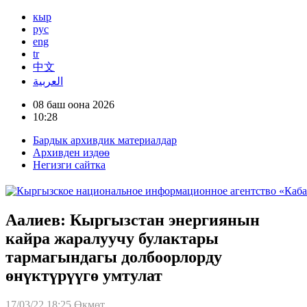
кыр
рус
eng
tr
中文
العربية
08 баш оона 2026
10:28
Бардык архивдик материалдар
Архивден издөө
Негизги сайтка
Аалиев: Кыргызстан энергиянын
кайра жаралуучу булактары
тармагындагы долбоорлорду
өнүктүрүүгө умтулат
17/03/22 18:25
Өкмөт