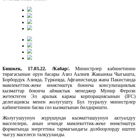
Бишкек, 17.03.22. /Кабар/.
Министрлер кабинетинин
төрагасынын орун басары Азиз Аалиев Жакынкы Чыгышта,
Борбордук Азияда, Түркияда, Афганистанда жана Пакистанда
мамлекеттик-жеке өнөктөштүк боюнча консультациялык
кызматтар боюнча аймактык менеджер Мунир Ферози
жетектеген Эл аралык каржы корпорациясынын (IFC)
делегациясы менен жолугушту. Бул тууралуу министрлер
кабинетинин басма сөз кызматынан билдиришти.
Жолугушуунун жүрүшүндө кызматташуунун актуалдуу
маселелери, анын ичинде мамлекеттик-жеке өнөктөштүк
форматында энергетика тармагындагы долбоорлорду иштеп
чыгуу маселеси талкууланды.