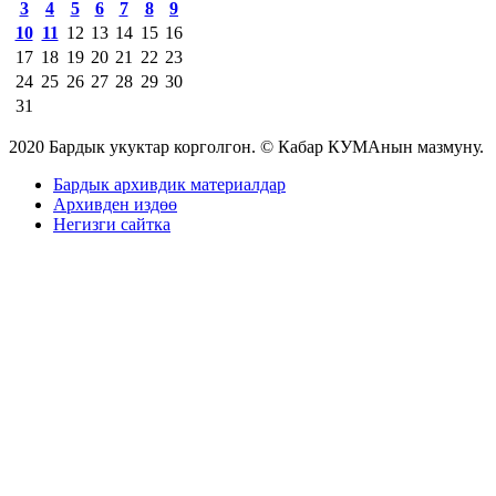
3
4
5
6
7
8
9
10
11
12
13
14
15
16
17
18
19
20
21
22
23
24
25
26
27
28
29
30
31
2020 Бардык укуктар корголгон. © Кабар КУМАнын мазмуну.
Бардык архивдик материалдар
Архивден издөө
Негизги сайтка