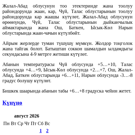
Жалал-Абад облусунун тоо этектеринде жана тоолуу
райондорунда жаан, кар, Чүй, Талас облустарынын тоолуу
райондорунда кар жаашы күтүлөт, Жалал-Абад облусунун
өрөөнүндө, Чүй, Талас облустарынын дыйканчылык
аймактарында жана Ош, Баткен, Ысык-Көл Нарын
облустарында жаан-чачын күтүлбөйт.
Айрым жерлерде туман түшүшү мүмкүн. Жолдор тоңголок
жана тайгак болот. Батыштан соккон шамалдын ылдамдыгы
секундасына 4-9 метрге жетиши күтүлөт.
Абанын температурасы Чүй облусунда +5…+10, Талас
облусунда +4…+9, Ысык-Көл облусунда +2…+7, Ош, Жалал-
Абад, Баткен облустарында +6…+11, Нарын облусунда -3…-8
градус болушу күтүлөт.
Бишкек шаарында абанын табы +6…+8 градуска чейин жетет.
Күнүнө
август 2026
Пн
Вт
Ср
Чт
Пт
Сб
Вс
1
2