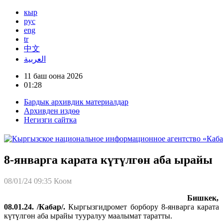
кыр
рус
eng
tr
中文
العربية
11 баш оона 2026
01:28
Бардык архивдик материалдар
Архивден издөө
Негизги сайтка
8-январга карата күтүлгөн аба ырайы
08/01/24 09:35
Коом
Бишкек,
08.01.24. /Кабар/.
Кыргызгидромет борбору 8-январга карата
күтүлгөн аба ырайы тууралуу маалымат таратты.