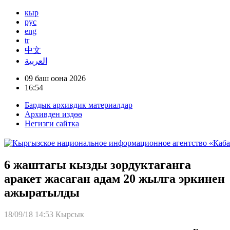
кыр
рус
eng
tr
中文
العربية
09 баш оона 2026
16:54
Бардык архивдик материалдар
Архивден издөө
Негизги сайтка
6 жаштагы кызды зордуктаганга
аракет жасаган адам 20 жылга эркинен
ажыратылды
18/09/18 14:53
Кырсык