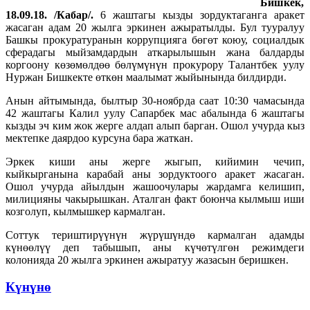
Бишкек,
18.09.18. /Кабар/.
6 жаштагы кызды зордуктаганга аракет
жасаган адам 20 жылга эркинен ажыратылды. Бул тууралуу
Башкы прокуратуранын коррупцияга бөгөт коюу, социалдык
сферадагы мыйзамдардын аткарылышын жана балдарды
коргоону көзөмөлдөө бөлүмүнүн прокурору Талантбек уулу
Нуржан Бишкекте өткөн маалымат жыйынында билдирди.
Анын айтымында, былтыр 30-ноябрда саат 10:30 чамасында
42 жаштагы Калил уулу Сапарбек мас абалында 6 жаштагы
кызды эч ким жок жерге алдап алып барган. Ошол учурда кыз
мектепке даярдоо курсуна бара жаткан.
Эркек киши аны жерге жыгып, кийимин чечип,
кыйкырганына карабай аны зордуктоого аракет жасаган.
Ошол учурда айылдын жашоочулары жардамга келишип,
милицияны чакырышкан. Аталган факт боюнча кылмыш иши
козголуп, кылмышкер кармалган.
Соттук териштирүүнүн жүрүшүндө кармалган адамды
күнөөлүү деп табышып, аны күчөтүлгөн режимдеги
колонияда 20 жылга эркинен ажыратуу жазасын беришкен.
Күнүнө