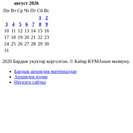
август 2026
Пн
Вт
Ср
Чт
Пт
Сб
Вс
1
2
3
4
5
6
7
8
9
10
11
12
13
14
15
16
17
18
19
20
21
22
23
24
25
26
27
28
29
30
31
2020 Бардык укуктар корголгон. © Кабар КУМАнын мазмуну.
Бардык архивдик материалдар
Архивден издөө
Негизги сайтка