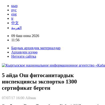
кыр
рус
eng
tr
中文
العربية
09 баш оона 2026
11:56
Бардык архивдик материалдар
Архивден издөө
Негизги сайтка
5 айда Ош фитосанитардык
инспекциясы экспортко 1300
сертификат берген
07/07/17 16:00
Аймак