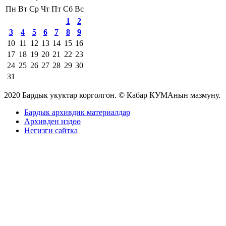
Пн
Вт
Ср
Чт
Пт
Сб
Вс
1
2
3
4
5
6
7
8
9
10
11
12
13
14
15
16
17
18
19
20
21
22
23
24
25
26
27
28
29
30
31
2020 Бардык укуктар корголгон. © Кабар КУМАнын мазмуну.
Бардык архивдик материалдар
Архивден издөө
Негизги сайтка