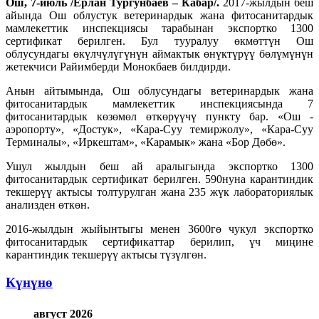
Ош
, 7
-
июл
ь
/Ерлан Тургунбаев – Кабар/.
2017-жылдын беш
айында Ош облустук ветеринардык жана фитосанитардык
мамлекеттик инспекциясы тарабынан экспортко 1300
сертификат берилген. Бул тууралуу өкмөттүн Ош
облусундагы өкүлчүлүгүнүн аймактык өнүктүрүү бөлүмүнүн
жетекчиси Райимберди Монокбаев билдирди.
Анын айтымында, Ош облусундагы ветеринардык жана
фитосанитардык мамлекеттик инспекциясында 7
фитосанитардык көзөмөл өткөрүүчү пункту бар. «Ош -
аэропорту», «Достук», «Кара-Суу темиржолу», «Кара-Суу
Терминалы», «Иркештам», «Карамык» жана «Бор Дөбө».
Ушул жылдын беш ай аралыгында экспортко 1300
фитосанитардык сертификат берилген. 590нуна карантиндик
текшерүү актысы толтурулган жана 235 жүк лабораториялык
анализден өткөн.
2016-жылдын жыйынтыгы менен 3600гө чукул экспортко
фитосанитардык сертификаттар берилип, үч миңине
карантиндик текшерүү актысы түзүлгөн.
Күнүнө
август 2026