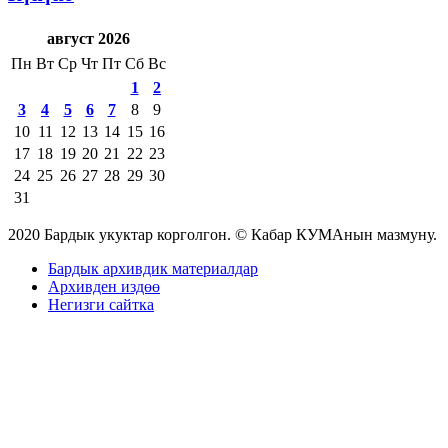
август 2026
Пн
Вт
Ср
Чт
Пт
Сб
Вс
1
2
3
4
5
6
7
8
9
10
11
12
13
14
15
16
17
18
19
20
21
22
23
24
25
26
27
28
29
30
31
2020 Бардык укуктар корголгон. © Кабар КУМАнын мазмуну.
Бардык архивдик материалдар
Архивден издөө
Негизги сайтка