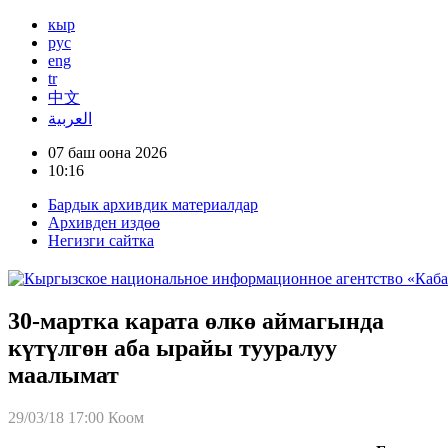
кыр
рус
eng
tr
中文
العربية
07 баш оона 2026
10:16
Бардык архивдик материалдар
Архивден издөө
Негизги сайтка
30-мартка карата өлкө аймагында
күтүлгөн аба ырайы тууралуу
маалымат
29/03/18 17:00
Коом