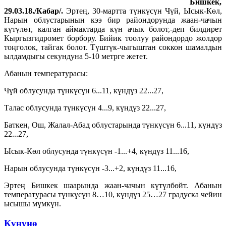
Бишкек,
29.03.18./Кабар/.
Эртең, 30-мартта түнкүсүн Чүй, Ысык-Көл,
Нарын облустарынын кээ бир райондорунда жаан-чачын
күтүлөт, калган аймактарда күн ачык болот,-деп билдирет
Кыргызгидромет борбору. Бийик тоолуу райондордо жолдор
тоңголок, тайгак болот.
Түштүк-чыгыштан соккон шамалдын
ылдамдыгы секундуна 5-10 метрге жетет.
Абанын температурасы:
Чүй облусунда түнкүсүн 6...11, күндүз 22...27,
Талас облусунда түнкүсүн 4...9, күндүз 22...27,
Баткен, Ош, Жалал-Абад облустарында түнкүсүн 6...11, күндүз
22...27,
Ысык-Көл облусунда түнкүсүн -1...+4, күндүз 11...16,
Нарын облусунда түнкүсүн -3...+2, күндүз 11...16,
Эртең Бишкек шаарында жаан-чачын күтүлбөйт. Абанын
температурасы түнкүсүн 8…10, күндүз 25…27 градуска чейин
ысышы мүмкүн.
Күнүнө