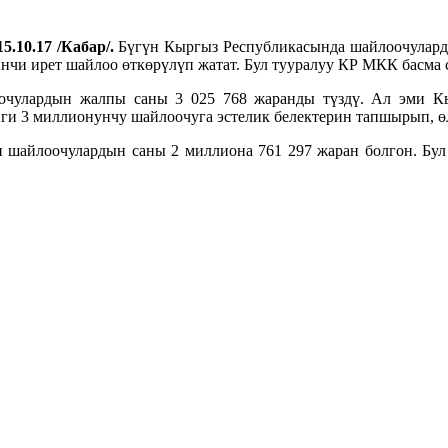
5.10.17 /Кабар/.
Бүгүн Кыргыз Республикасында шайлоочулардын
нчи ирет шайлоо өткөрүлүп жатат. Бул тууралуу КР МКК басма 
чулардын жалпы саны 3 025 768 жаранды түздү. Ал эми К
ги 3 миллионунчу шайлоочуга эстелик белектерин тапшырып, өл
н шайлоочулардын саны 2 миллиона 761 297 жаран болгон. Бул