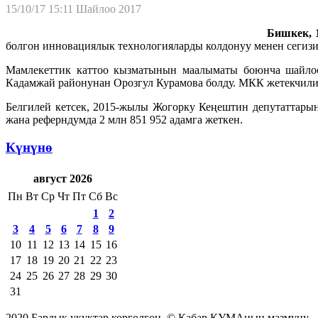
15/10/17 15:11
Шайлоо 2017
Бишкек, 1
болгон инновациялык технологияларды колдонуу менен сегизи
Мамлекеттик каттоо кызматынын маалыматы боюнча шайлоо
Кадамжай районунан Орозгул Курамова болду. МКК жетекчили
Белгилей кетсек, 2015-жылы Жогорку Кеңештин депутаттары
жана реферндумда 2 млн 851 952 адамга жеткен.
Күнүнө
август 2026
Пн
Вт
Ср
Чт
Пт
Сб
Вс
1
2
3
4
5
6
7
8
9
10
11
12
13
14
15
16
17
18
19
20
21
22
23
24
25
26
27
28
29
30
31
2020 Бардык укуктар корголгон. © Кабар КУМАнын мазмуну.