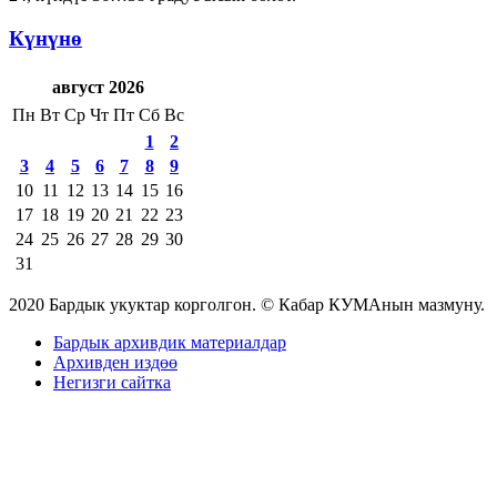
Күнүнө
август 2026
Пн
Вт
Ср
Чт
Пт
Сб
Вс
1
2
3
4
5
6
7
8
9
10
11
12
13
14
15
16
17
18
19
20
21
22
23
24
25
26
27
28
29
30
31
2020 Бардык укуктар корголгон. © Кабар КУМАнын мазмуну.
Бардык архивдик материалдар
Архивден издөө
Негизги сайтка