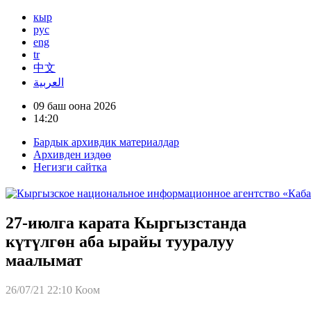
кыр
рус
eng
tr
中文
العربية
09 баш оона 2026
14:20
Бардык архивдик материалдар
Архивден издөө
Негизги сайтка
27-июлга карата Кыргызстанда
күтүлгөн аба ырайы тууралуу
маалымат
26/07/21 22:10
Коом