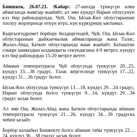
Биишкек, 26.07.21. /Кабар/.
27-июлда түнкүсүн өлкө
аймагында жамгыр жаабайт, ал эми күндүз Нарын облусунун
кээ бир райондорунда, Чүй, Ош, Ысык-Көл облустарынын
тоолуу жерлеринде өткүн өтүп, күн күркүрөшү ыктымал.
Кыргызгидромет борбору билдиргендей, Чүй, Ош, Ысык-Көл
облустарынын дыйканчылык аймактарында жана Талас,
Жалал-Абад, Баткен облустарында жаан жаабайт. Батыштан
соккре шамалдын ылдамдыгы секундасына 4-9 метрге, күндүз
кээ бир райондордо 15-20 метрге жетет.
Абанын температурасы Чүй облусунда түнкүсүн 20...25,
күндүз 33…38 градус, Талас жергесинде түнкүсүн 17...22,
күндүз 31…36 градус болот.
Ысык-Көл облусунда түнкүсүн 13…18, күндүз 29…24 градус,
Нарын облусунда болсо түнкүсүн 9…14, күндүз 29…34
градус ысык болот.
Ал эми Ош, Жалал-Абад жана Баткен облустарында абанын
температурасы ​түнкүсүн 21…26, күндүз 34…39 градуска
чейин ысыйт.
Борбор калаабыз Бишкекте болсо абанын табы түнкүсүн 22…
24, күндүз 36…38 градус ысык болот.