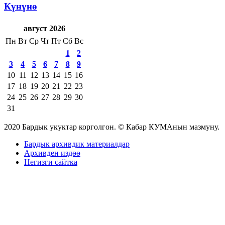
Күнүнө
август 2026
Пн
Вт
Ср
Чт
Пт
Сб
Вс
1
2
3
4
5
6
7
8
9
10
11
12
13
14
15
16
17
18
19
20
21
22
23
24
25
26
27
28
29
30
31
2020 Бардык укуктар корголгон. © Кабар КУМАнын мазмуну.
Бардык архивдик материалдар
Архивден издөө
Негизги сайтка