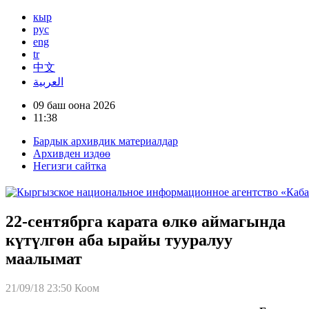
кыр
рус
eng
tr
中文
العربية
09 баш оона 2026
11:38
Бардык архивдик материалдар
Архивден издөө
Негизги сайтка
22-сентябрга карата өлкө аймагында
күтүлгөн аба ырайы тууралуу
маалымат
21/09/18 23:50
Коом