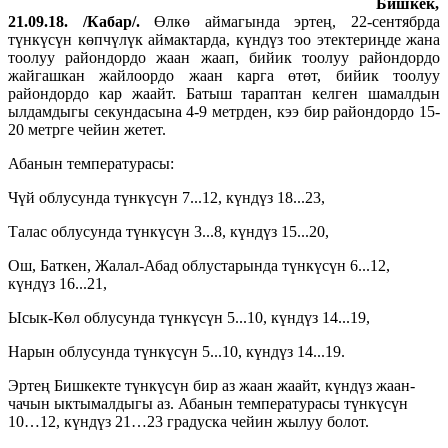
Бишкек,
21.09.18. /Кабар/.
Өлкө аймагында эртең, 22-сентябрда
түнкүсүн көпчүлүк аймактарда, күндүз тоо этектериңде жана
тоолуу райондордо жаан жаап, бийик тоолуу райондордо
жайгашкан жайлоордо жаан карга өтөт, бийик тоолуу
райондордо кар жаайт. Батыш тараптан келген шамалдын
ылдамдыгы секундасына 4-9 метрден, кээ бир райондордо 15-
20 метрге чейин жетет.
Абанын температурасы:
Чүй облусунда түнкүсүн 7...12, күндүз 18...23,
Талас облусунда түнкүсүн 3...8, күндүз 15...20,
Ош, Баткен, Жалал-Абад облустарында түнкүсүн 6...12,
күндүз 16...21,
Ысык-Көл облусунда түнкүсүн 5...10, күндүз 14...19,
Нарын облусунда түнкүсүн 5...10, күндүз 14...19.
Эртең Бишкекте түнкүсүн бир аз жаан жаайт, күндүз жаан-
чачын ыктымалдыгы аз. Абанын температурасы түнкүсүн
10…12, күндүз 21…23 градуска чейин жылуу болот.