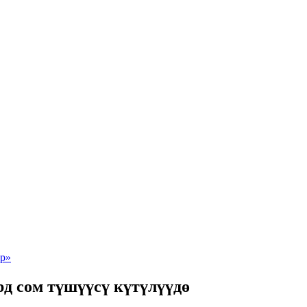
д сом түшүүсү күтүлүүдө