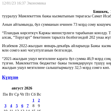
12/01/23 16:37
Экономика
Бишкек, 1
тууралуу Мамлекеттик бажы кызматынын төрагасы Самат Иса
Анын айтымында, бул сумманын ичинен 73 млрд сому кошумча
“Пландык көрсөткүч Каржы министрлиги тарабынан коюлду. Ти
алсак, “Торугарт” бекетинен тарыхта болбогондой 202 унаа жүг
Исабеков 2022-жылдын январь-декабрь айларында Бажы кызма
млн сомго көп чогултулганын белгиледи.
“2021-жылдын ушул мезгилине карата бул сумма 46,9 млрд сомд
түзгөн. Мамлекеттик бюджетке бажы төлөмдөрүнүн түшүү кө
жылдын ушул мезгилине салыштырмалуу 32,5 млрд сомго көп. 
Күнүнө
август 2026
Пн
Вт
Ср
Чт
Пт
Сб
Вс
1
2
3
4
5
6
7
8
9