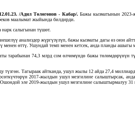
2.01.23. /Адил Төлөгөнов - Кабар/.
Бажы кызматынын 2023-жы
беков маалымат жыйында билдирди.
 нарк салыгынан түшөт.
ешелүү анализдер жүргүзүлүп, бажы кызматы дагы өз оюн айтт
ү менен өттү. Ушундай темп менен кетсек, анда планды ашыгы ме
ты тарабынан 74,3 млрд сом өлчөмүндө бажы төлөмдөрүнүн түш
у түзгөн. Тагыраак айтканда, ушул жылы 12 айда 27,4 миллиард
рсөткүчтөрүн 2017-жылдын ушул мезгилине салыштырсак, анда 
Ошондой эле 2019-жылдын ушул мезгилине салыштырмалуу 31 млр