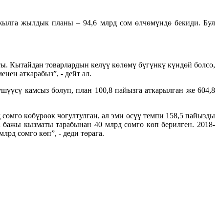
лга жылдык планы – 94,6 млрд сом өлчөмүндө бекиди. Бул
ы. Кытайдан товарлардын келүү көлөмү бүгүнкү күндөй болсо,
нен аткарабыз”, - дейт ал.
үүсү камсыз болуп, план 100,8 пайызга аткарылган же 604,8
 сомго көбүрөөк чогултулган, ал эми өсүү темпи 158,5 пайызды
бажы кызматы тарабынан 40 млрд сомго көп берилген. 2018-
д сомго көп”, - деди төрага.