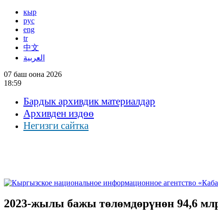
кыр
рус
eng
tr
中文
العربية
07 баш оона 2026
18:59
Бардык архивдик материалдар
Архивден издөө
Негизги сайтка
2023-жылы бажы төлөмдөрүнөн 94,6 млр