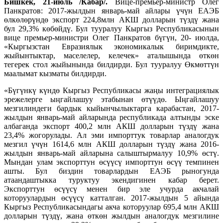
Бишкек, 21-июль /Кабар/.
Вице-премьер-министр Олег
Панкратов: 2017-жылдын январь-май айлары үчүн ЕАЭБ
өлкөлөрүндө экспорт 224,8млн АКШ долларын түздү жана
бул 29,3% көбөйдү. Бул тууралуу Кыргыз Республикасынын
вице премьер-министри Олег Панкратов бүгүн, 20- июлда,
«Кыргызстан Евразиялык экономикалык биримдикте,
жыйынтыктар, маселелер, келечек» аталышында өткөн
тегерек стол жыйынында билдирди. Бул тууралуу Өкмөттүн
маалымат кызматы билдирди.
«Бүгүнкү күндө Кыргыз Республикасы жаңы интеграциялык
эрежелерге ыңгайлашуу этабынан өтүүдө. Ыңгайлашуу
мезгилиндеги бардык кыйынчылыктарга карабастан, 2017-
жылдын январь-май айларында республикада алтынды эске
албаганда экспорт 400,2 млн АКШ долларын түздү жана
23,4% жогорулады. Ал эми импорттук товарлар аналогдук
мезгил үчүн 1614,6 млн АКШ долларын түздү жана 2016-
жылдын январь-май айларына салыштырмалуу 10,9% өстү.
Мындан улам экспорттун өсүүсү импорттун өсүү темпинен
ашты. Бул биздин товарлардын ЕАЭБ рыногунда
атаандаштыкка туруктуу экендигинен кабар берет.
Экспорттун өсүүсү менен бир эле учурда акчалай
которуулардын өсүүсү катталган. 2017-жылдын 5 айында
Кыргыз Республикасындагы акча которуулар 695,4 млн АКШ
долларын түздү, жана өткөн жылдын аналогдук мезгилине