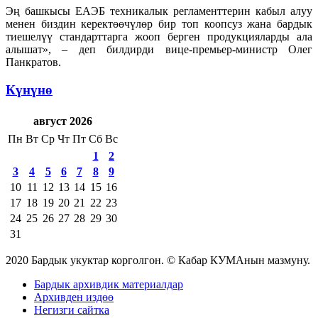
Эң башкысы ЕАЭБ техникалык регламенттерин кабыл алуу
менен биздин керектөөчүлөр бир топ коопсуз жана бардык
тиешелүү стандарттарга жооп берген продукцияларды ала
алышат», – деп билдирди вице-премьер-министр Олег
Панкратов.
Күнүнө
август 2026
Пн
Вт
Ср
Чт
Пт
Сб
Вс
1
2
3
4
5
6
7
8
9
10
11
12
13
14
15
16
17
18
19
20
21
22
23
24
25
26
27
28
29
30
31
2020 Бардык укуктар корголгон. © Кабар КУМАнын мазмуну.
Бардык архивдик материалдар
Архивден издөө
Негизги сайтка