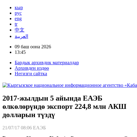
кыр
рус
eng
tr
中文
العربية
09 баш оона 2026
13:45
Бардык архивдик материалдар
Архивден издөө
Негизги сайтка
2017-жылдын 5 айында ЕАЭБ
өлкөлөрүндө экспорт 224,8 млн АКШ
долларын түздү
21/07/17 08:06
ЕАЭБ