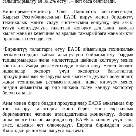
салыштырмалуу ал 39,2% өстү», – деп баса белгиледи.
Вице-премьер-министр Олег Панкратов белгилегендей,
Кыргыз Республикасынын ЕАЭБ кирүү менен бирдиктүү
техникалык жөнгө салуу системасына кошулду, бул азык-
түлүк коопсуздугуна талаптын жогорку деңгээлин камсыз
кылат жана өз кезегинде эл аралык тажырыйбага жана мыкты
практикага негизделген.
«Бирдиктүү талаптарга өтүү ЕАЭБ аймагында техникалык
регламенттердин кабыл алынуусуна байланыштуу бардык
тапшырмаларды жана милдеттерди шайкеш келтирүү менен
коштолот. Жаңы регламенттерди кабыл алуу менен биздин
ишканалар экспорт үчүн экспортко багытталган
продукцияларын чыгарууда көп чыгымга дуушар болушпайт,
жаңы техникалык регламенттердин ишке кирүүсү менен
биздин аймактагы ар бир ишкана толук кандуу экспортер
болуп саналат.
Аны менен бирге биздин продукциялар ЕАЭБ алкагында бир
топ жогору талаптарга жооп берет жана евразиялык
биримдиктин чегинде атаандаштыкка жөндөмдүү, биздин
ишкерлерге болгон жеңилдиктер ЕАЭБ өлкөлөрү үчүн гана
эмес, алыскы чет өлкөлөрдүн, Европа биримдиги жана
Кытайдын рыногуна чыгууга жол ачат.