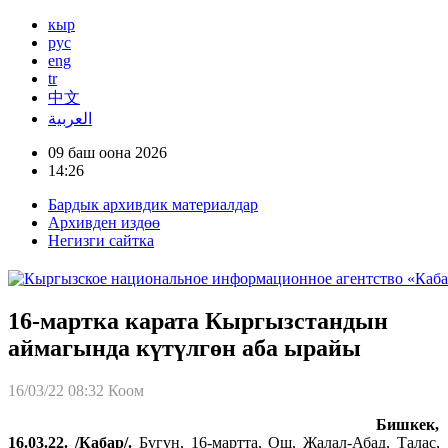
кыр
рус
eng
tr
中文
العربية
09 баш оона 2026
14:26
Бардык архивдик материалдар
Архивден издөө
Негизги сайтка
16-мартка карата Кыргызстандын
аймагында күтүлгөн аба ырайы
16/03/22 08:32
Коом
Бишкек,
16.03.22. /Кабар/.
Бүгүн, 16-мартта, Ош, Жалал-Абад, Талас,