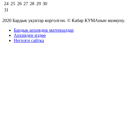
24
25
26
27
28
29
30
31
2020 Бардык укуктар корголгон. © Кабар КУМАнын мазмуну.
Бардык архивдик материалдар
Архивден издөө
Негизги сайтка