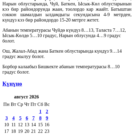
Нарын облустарында, Чүй, Баткен, Ысык-Көл облустарынын
кээ бир райондорунда жаан, тоолордо кар жаайт. Батыштан
соккон шамалдын ылдамдыгы секундасына 4-9 метрден,
күндүз кээ бир райондордо 15-20 метрге жетет.
Абанын температурасы Чүйдө күндүз 8…13, Таласта 7…12,
Ысык-Көлдө 5…10 градус, Нарын облусунда 4…9 градус
болот.
Ош, Жалал-Абад жана Баткен облустарында күндүз 9…14
градус жылуу болот.
Борбор калаабыз Бишкекте абанын температурасы 8…10
градус болот.
Күнүнө
август 2026
Пн
Вт
Ср
Чт
Пт
Сб
Вс
1
2
3
4
5
6
7
8
9
10
11
12
13
14
15
16
17
18
19
20
21
22
23