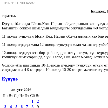
10/07/19 11:00
Коом
Бишкек, 0
таратты.
Бүгүн, 10-июлда Ысык-Көл, Нарын облустарынын көпчүлүк ай
Батыштан соккон шамалдын ылдамдыгы секундасына 4-9 метрде
11-июлда түнкүсүн Ысык-Көл, Нарын облустарынын кээ бир рай
11-июлда күндүз жана 12-июлда түнкүсүн жаан-чачын күтүлбөй
12-июлда күндүз кээ бир райондордо өткүн өтүп, күн күрк
көпчүлүк аймактарында, Чүй, Талас, Ош, Жалал-Абад, Баткен 
Чолпон-Ата шаарында 10-11-июль күндөрү түнкүсүн өткүн ө
секундасына 4-9 метрден, 10-июлда 15-20 метрге жетиши күтүл
Күнүнө
август 2026
Пн
Вт
Ср
Чт
Пт
Сб
Вс
1
2
3
4
5
6
7
8
9