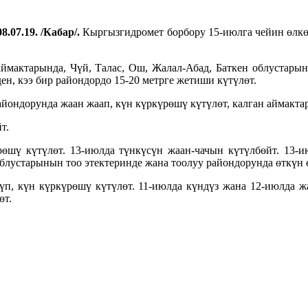
8.07.19. /Кабар/.
Кыргызгидромет борбору 15-июлга чейин өлкө
мактарында, Чүй, Талас, Ош, Жалал-Абад, Баткен облустарын
н, кээ бир райондордо 15-20 метрге жетиши күтүлөт.
ондорунда жаан жаап, күн күркүрөшү күтүлөт, калган аймактар
т.
үрөшү күтүлөт. 13-июлда түнкүсүн жаан-чачын күтүлбөйт. 13
облустарынын тоо этектеринде жана тоолуу райондорунда өткүн 
түп, күн күркүрөшү күтүлөт. 11-июлда күндүз жана 12-июлда 
өт.