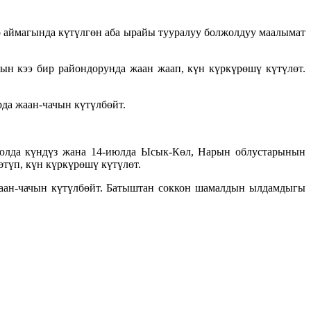
 аймагында күтүлгөн аба ырайы тууралуу болжолдуу маалымат
ын кээ бир райондорунда жаан жаап, күн күркүрөшү күтүлөт.
да жаан-чачын күтүлбөйт.
-июлда күндүз жана 14-июлда Ысык-Көл, Нарын облустарынын
өтүп, күн күркүрөшү күтүлөт.
жаан-чачын күтүлбөйт. Батыштан соккон шамалдын ылдамдыгы