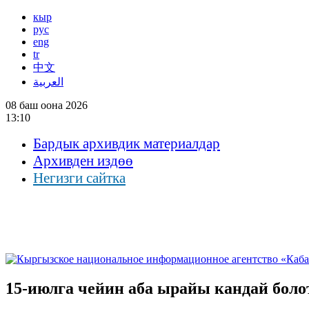
кыр
рус
eng
tr
中文
العربية
08 баш оона 2026
13:10
Бардык архивдик материалдар
Архивден издөө
Негизги сайтка
15-июлга чейин аба ырайы кандай бол