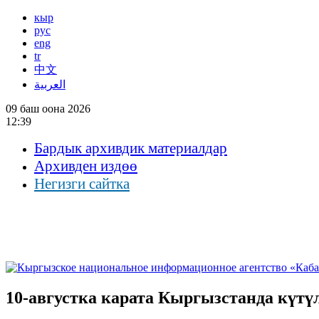
кыр
рус
eng
tr
中文
العربية
09 баш оона 2026
12:39
Бардык архивдик материалдар
Архивден издөө
Негизги сайтка
10-августка карата Кыргызстанда күтү