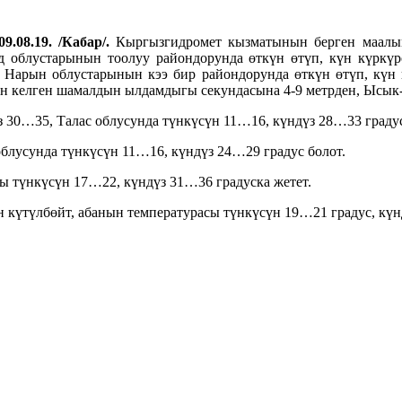
9.08.19. /Кабар/.
Кыргызгидромет кызматынын берген маалым
 облустарынын тоолуу райондорунда өткүн өтүп, күн күркүр
 Нарын облустарынын кээ бир райондорунда өткүн өтүп, күн 
н келген шамалдын ылдамдыгы секундасына 4-9 метрден, Ысык-
 30…35, Талас облусунда түнкүсүн 11…16, күндүз 28…33 граду
лусунда түнкүсүн 11…16, күндүз 24…29 градус болот.
ы түнкүсүн 17…22, күндүз 31…36 градуска жетет.
 күтүлбөйт, абанын температурасы түнкүсүн 19…21 градус, күн