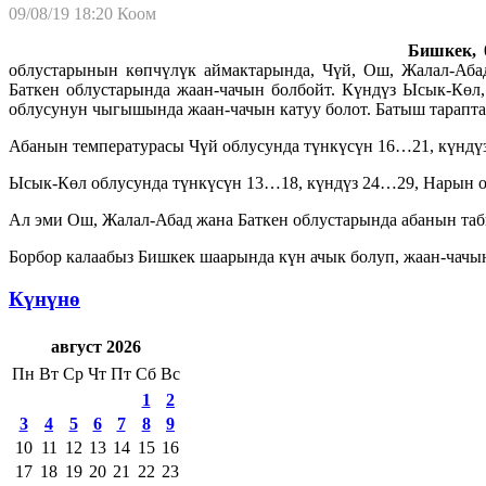
09/08/19 18:20
Коом
Бишкек, 0
облустарынын көпчүлүк аймактарында, Чүй, Ош, Жалал-Абад
Баткен облустарында жаан-чачын болбойт. Күндүз Ысык-Көл,
облусунун чыгышында жаан-чачын катуу болот. Батыш тарапта
Абанын температурасы Чүй облусунда түнкүсүн 16…21, күндүз
Ысык-Көл облусунда түнкүсүн 13…18, күндүз 24…29, Нарын об
Ал эми Ош, Жалал-Абад жана Баткен облустарында абанын таб
Борбор калаабыз Бишкек шаарында күн ачык болуп, жаан-чачын
Күнүнө
август 2026
Пн
Вт
Ср
Чт
Пт
Сб
Вс
1
2
3
4
5
6
7
8
9
10
11
12
13
14
15
16
17
18
19
20
21
22
23