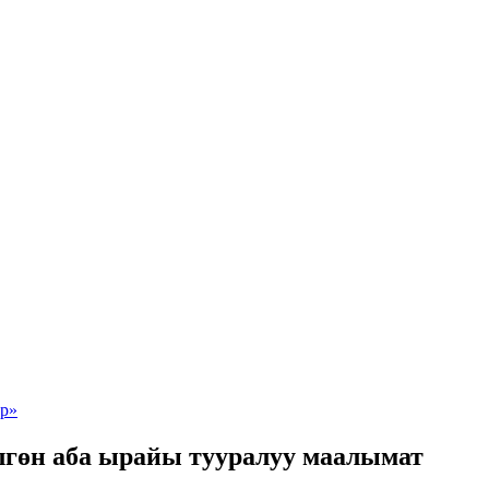
лгөн аба ырайы тууралуу маалымат