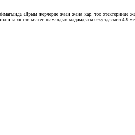
н аймагында айрым жерлерде жаан жана кар, тоо этектеринде 
Батыш тараптан келген шамалдын ылдамдыгы секундасына 4-9 ме