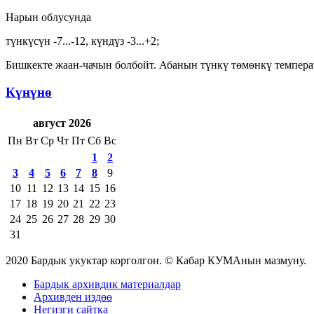
Нарын облусунда
түнкүсүн -7...-12, күндүз -3...+2;
Бишкекте жаан-чачын болбойт. Абанын түнкү төмөнкү темпера
Күнүнө
август 2026
Пн
Вт
Ср
Чт
Пт
Сб
Вс
1
2
3
4
5
6
7
8
9
10
11
12
13
14
15
16
17
18
19
20
21
22
23
24
25
26
27
28
29
30
31
2020 Бардык укуктар корголгон. © Кабар КУМАнын мазмуну.
Бардык архивдик материалдар
Архивден издөө
Негизги сайтка