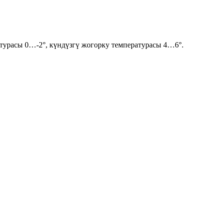
турасы 0…-2°, күндүзгү жогорку температурасы 4…6°.