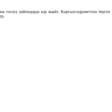
жана тоолуу райондордо кар жаайт. Кыргыхгидрометтин берген
тр.