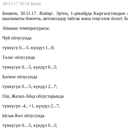
30/11/17 18:34
Коом
Бишкек, 30.11.17. /Кабар/. Эртең, 1-декабрда Кыргызстанды
маалыматы боюнча, автожолдор тайгак жана тоңголок болот. 
Абанын температурасы:
Чүй облусунда
түнкүсү 0...-5, күндүз 1...6;
Талас облусунда
түнкүсүн 0...-5, күндүз 0...5;
Баткен облусунда
түнкүсүн 0...-5, күндүз 2...7;
Ош, Жалал-Абад облустарында
түнкүсүн -4...+1, күндүз 2...7;
Ысык-Көл облусунда
түнкүсүн 0...-5, күндүз 0...5;