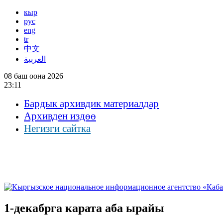
кыр
рус
eng
tr
中文
العربية
08 баш оона 2026
23:11
Бардык архивдик материалдар
Архивден издөө
Негизги сайтка
1-декабрга карата аба ырайы